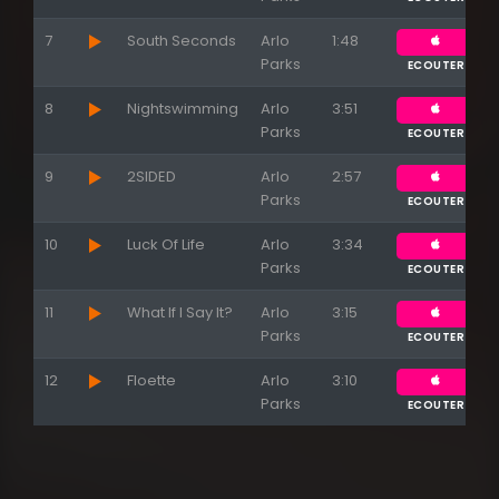
7
South Seconds
Arlo
1:48
Parks
ECOUTER
8
Nightswimming
Arlo
3:51
Parks
ECOUTER
9
2SIDED
Arlo
2:57
Parks
ECOUTER
10
Luck Of Life
Arlo
3:34
Parks
ECOUTER
11
What If I Say It?
Arlo
3:15
Parks
ECOUTER
12
Floette
Arlo
3:10
Parks
ECOUTER