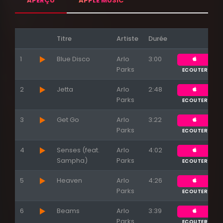
APERÇU
APPLE MUSIC
Titre
Artiste
Durée
1
Blue Disco
Arlo
3:00
Parks
ECOUTER
Appuyez sur ENTREE pour valider...
2
Jetta
Arlo
2:48
Parks
ECOUTER
3
Get Go
Arlo
3:22
Parks
ECOUTER
4
Senses (feat.
Arlo
4:02
Sampha)
Parks
ECOUTER
5
Heaven
Arlo
4:26
Parks
ECOUTER
6
Beams
Arlo
3:39
Parks
ECOUTER