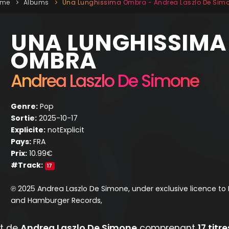
ome
Albums
Una Lunghissima Ombra - Andrea Laszlo De Sim
UNA LUNGHISSIMA
OMBRA
Andrea Laszlo De Simone
Genre:
Pop
Sortie:
2025-10-17
Explicite:
notExplicit
Pays:
FRA
Prix:
10.99€
#Track:
17
℗ 2025 Andrea Laszlo De Simone, under exclusive licence to 
and Hamburger Records,
et de
Andrea Laszlo De Simone
comprenant
17 titre