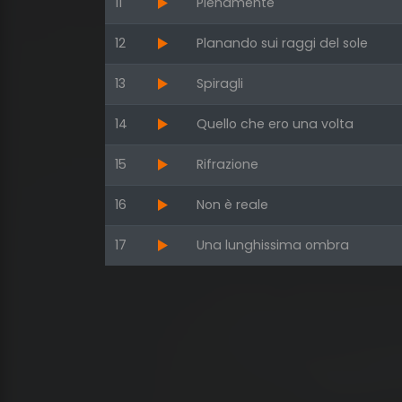
11
Pienamente
12
Planando sui raggi del sole
13
Spiragli
14
Quello che ero una volta
15
Rifrazione
16
Non è reale
17
Una lunghissima ombra