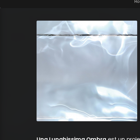
H
Una Lunghissima Ombra
est un proj