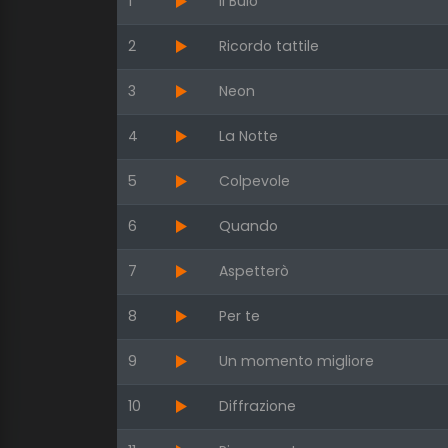
1
Il Buio
2
Ricordo tattile
3
Neon
4
La Notte
5
Colpevole
6
Quando
7
Aspetterò
8
Per te
9
Un momento migliore
10
Diffrazione