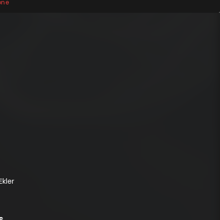
one
Ekler
s
,