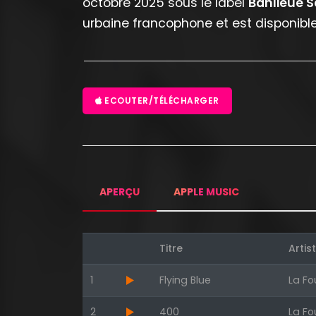
octobre 2025 sous le label
Banlieue S
urbaine francophone et est disponible
ECOUTER/TÉLÉCHARGER
APERÇU
APPLE MUSIC
Titre
Artis
1
Flying Blue
La Fo
2
400
La Fo