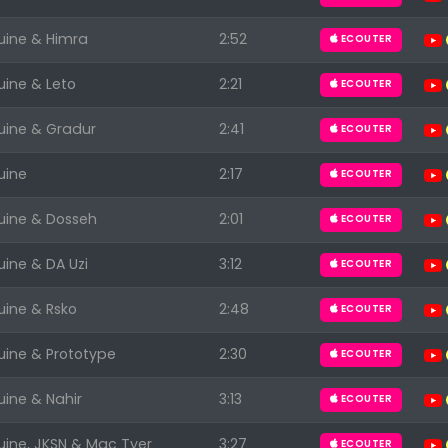
uine & Himra
2:52
ECOUTER
uine & Leto
2:21
ECOUTER
uine & Gradur
2:41
ECOUTER
uine
2:17
ECOUTER
uine & Dosseh
2:01
ECOUTER
uine & DA Uzi
3:12
ECOUTER
uine & Rsko
2:48
ECOUTER
uine & Prototype
2:30
ECOUTER
uine & Nahir
3:13
ECOUTER
uine, JKSN & Mac Tyer
3:27
ECOUTER