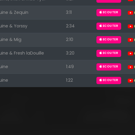
uine & Zequin
3:11
ECOUTER
uine & Yorssy
2:34
ECOUTER
uine & Mig
2:10
ECOUTER
uine & Fresh laDouille
3:20
ECOUTER
uine
1:49
ECOUTER
uine
1:22
ECOUTER