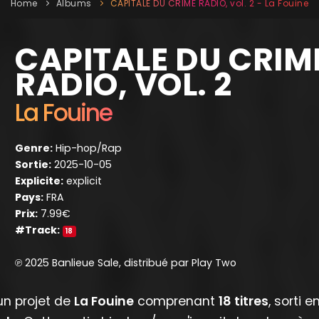
Home
Albums
CAPITALE DU CRIME RADIO, vol. 2 - La Fouine
CAPITALE DU CRIM
RADIO, VOL. 2
La Fouine
Genre:
Hip-hop/Rap
Sortie:
2025-10-05
Explicite:
explicit
Pays:
FRA
Prix:
7.99€
#Track:
18
℗ 2025 Banlieue Sale, distribué par Play Two
un projet de
La Fouine
comprenant
18 titres
, sorti e