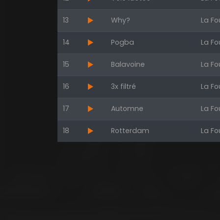
13
Why?
La Fo
14
Pogba
La Fo
15
Balavoine
La Fo
16
3x filtré
La Fo
17
Automne
La Fo
18
Rotterdam
La Fo