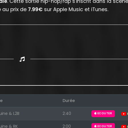
ale
. Cette sortie hip-hop/rap s'inscrit dans la scèn
 au prix de
7.99€
sur Apple Music et iTunes.
te
Durée
uine & L2B
2:40
ECOUTER
Appuyez sur ENTREE pour valider...
uine & RK
2:00
ECOUTER