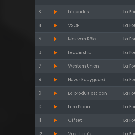
3
Légendes
La Fo
4
VSOP
La Fo
5
Mauvais Rôle
La Fo
6
Leadership
La Fo
7
Western Union
La Fo
8
Never Bodyguard
La Fo
9
Le produit est bon
La Fo
10
Loro Piana
La Fo
11
Offset
La Fo
12
Voie lactée
La Fo