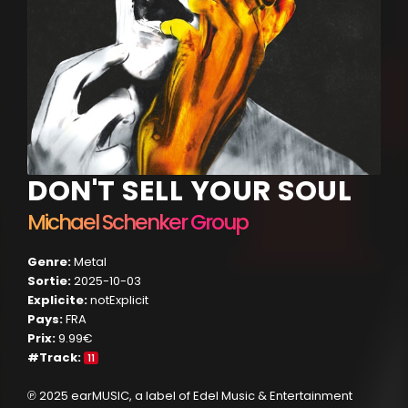
DON'T SELL YOUR SOUL
Michael Schenker Group
Genre:
Metal
Sortie:
2025-10-03
Explicite:
notExplicit
Pays:
FRA
Prix:
9.99€
#Track:
11
℗ 2025 earMUSIC, a label of Edel Music & Entertainment