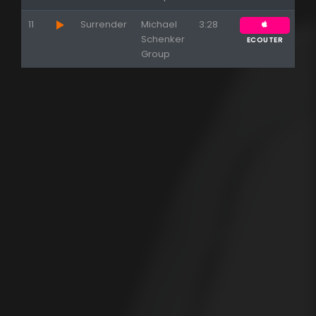
11
Surrender
Michael
3:28
Schenker
ECOUTER
Group