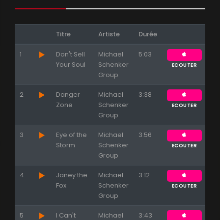
Titre
Artiste
Durée
1
Don't Sell
Michael
5:03
Your Soul
Schenker
ECOUTER
Group
2
Danger
Michael
3:38
Zone
Schenker
ECOUTER
Group
Appuyez sur ENTREE pour valider...
3
Eye of the
Michael
3:56
Storm
Schenker
ECOUTER
Group
4
Janey the
Michael
3:12
Fox
Schenker
ECOUTER
Group
5
I Can't
Michael
3:43