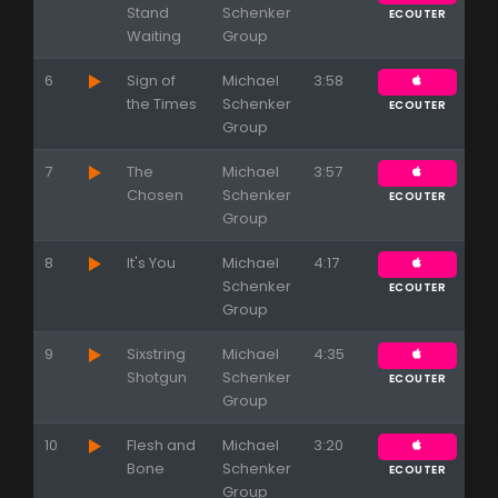
Stand
Schenker
ECOUTER
Waiting
Group
6
Sign of
Michael
3:58
the Times
Schenker
ECOUTER
Group
7
The
Michael
3:57
Chosen
Schenker
ECOUTER
Group
8
It's You
Michael
4:17
Schenker
ECOUTER
Group
9
Sixstring
Michael
4:35
Shotgun
Schenker
ECOUTER
Group
10
Flesh and
Michael
3:20
Bone
Schenker
ECOUTER
Group