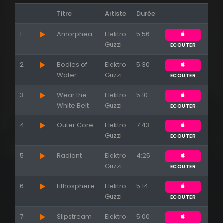
Titre
Artiste
Durée
1
Amorphea
Elektro
5:56
Appuyez sur ENTREE pour valider...
Guzzi
ECOUTER
2
Bodies of
Elektro
5:30
Water
Guzzi
ECOUTER
3
Wear the
Elektro
5:10
White Belt
Guzzi
ECOUTER
4
Outer Core
Elektro
7:43
Guzzi
ECOUTER
5
Radiant
Elektro
4:25
Guzzi
ECOUTER
6
Lithosphere
Elektro
5:14
Guzzi
ECOUTER
7
Slipstream
Elektro
5:00