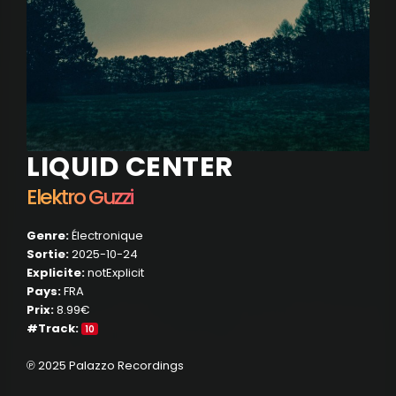
LIQUID CENTER
Elektro Guzzi
Genre:
Électronique
Sortie:
2025-10-24
Explicite:
notExplicit
Pays:
FRA
Prix:
8.99€
#Track:
10
℗ 2025 Palazzo Recordings