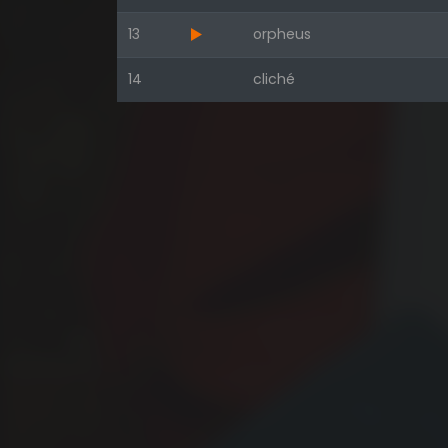
13
orpheus
14
cliché