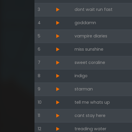
3
dont wait run fast
4
goddamn
5
vampire diaries
6
miss sunshine
7
sweet coraline
8
indigo
9
starman
10
tell me whats up
11
cant stay here
12
treading water