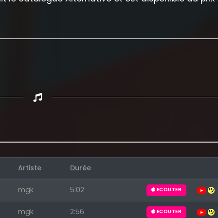
Artiste
Durée
Appuyez sur ENTREE pour valider...
mgk
5:02
ECOUTER
mgk
2:56
ECOUTER