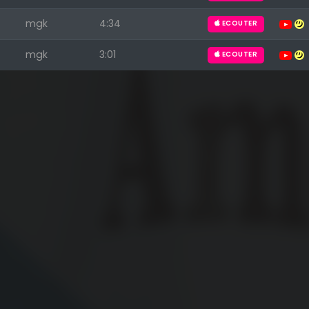
mgk
4:34
ECOUTER
mgk
3:01
ECOUTER