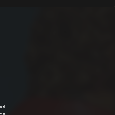
bel
 de