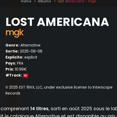
Home
Albums
lost americana - mgk
LOST AMERICANA
mgk
Genre:
Alternative
Sortie:
2025-08-08
Explicite:
explicit
Pays:
FRA
Prix:
10.99€
#Track:
14
℗ 2025 EST 19XX, LLC, under exclusive license to Interscope
Records
comprenant
14 titres
, sorti en août 2025 sous le la
it le catalogue Alternative et est disponible au prix