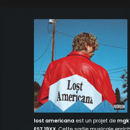
lost americana
est un projet de
mgk
EST 19XX
. Cette sortie musicale enrich