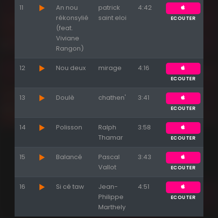
11
An nou
patrick
4:42
rékonsylié
saint eloi
ECOUTER
(feat.
Viviane
Rangon)
12
Nou deux
mirage
4:16
ECOUTER
13
Doulè
chathen'
3:41
ECOUTER
14
Polisson
Ralph
3:58
Thamar
ECOUTER
15
Balancé
Pascal
3:43
Vallot
ECOUTER
16
Si cé taw
Jean-
4:51
Philippe
ECOUTER
Marthely