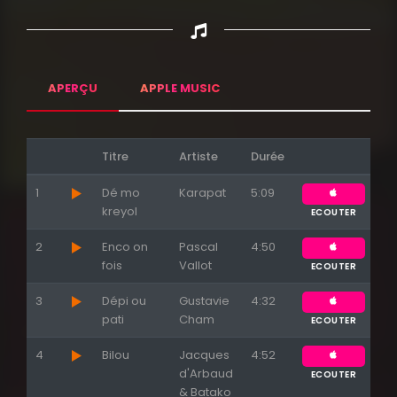
APERÇU
APPLE MUSIC
Titre
Artiste
Durée
1
Dé mo
Karapat
5:09
kreyol
ECOUTER
2
Enco on
Pascal
4:50
fois
Vallot
ECOUTER
3
Dépi ou
Gustavie
4:32
pati
Cham
ECOUTER
4
Bilou
Jacques
4:52
Appuyez sur ENTREE pour valider...
d'Arbaud
ECOUTER
& Batako