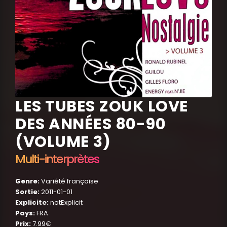
LES TUBES ZOUK LOVE
DES ANNÉES 80-90
(VOLUME 3)
Multi-interprètes
Genre:
Variété française
Sortie:
2011-01-01
Explicite:
notExplicit
Pays:
FRA
Prix:
7.99€