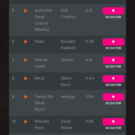
5
Avè tchè
Phil
4:10
(feat.
Control
ECOUTER
Ludo &
Allians)
6
Tilda
Ronald
4:38
Rubinel
ECOUTER
7
Fille du
Guilou
4:01
soleil
ECOUTER
8
Miraj
Gilles
4:44
Floro
ECOUTER
9
Temp 106
energy
3:50
(feat.
ECOUTER
N'jie)
10
Wenda
Zouk
4:50
flore
Wave
ECOUTER