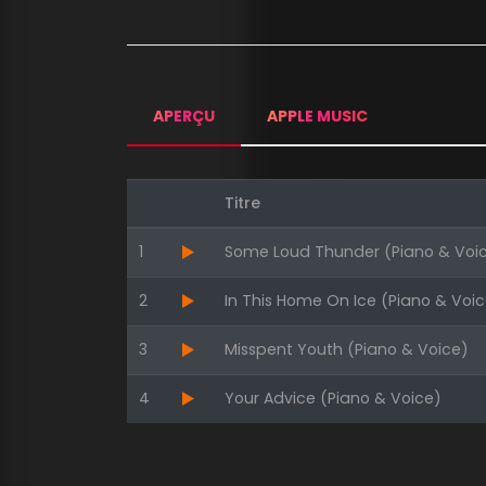
APERÇU
APPLE MUSIC
Titre
1
Some Loud Thunder (Piano & Voi
2
In This Home On Ice (Piano & Voic
3
Misspent Youth (Piano & Voice)
4
Your Advice (Piano & Voice)