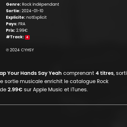
Genre:
Rock indépendant
Sortie:
2024-01-10
Explicite:
notExplicit
Pays:
FRA
Prix:
2.99€
#Track:
4
℗ 2024 CYHSY
ap Your Hands Say Yeah
comprenant
4 titres
, sort
Appuyez sur ENTREE pour valider...
te sortie musicale enrichit le catalogue Rock
x de
2.99€
sur Apple Music et iTunes.