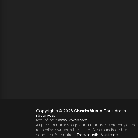
Copyrights © 2026
ChartsMusic
. Tous droits
réservés.
Réalisé par :
www.i7iweb.com
All product names, logos, and brands are property of thei
respective owners in the United States and/or other
countries. Partenaires :
Trackmusik
|
Musicme