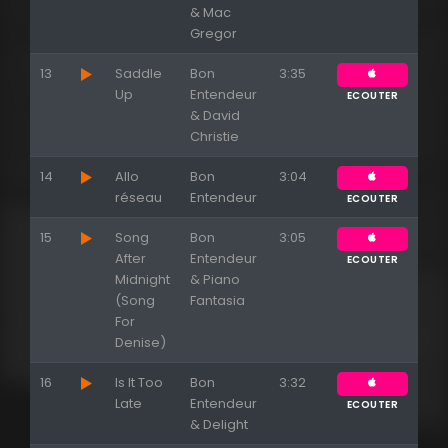
& Mac
Gregor
13
Saddle
Bon
3:35
Up
Entendeur
ECOUTER
& David
Christie
14
Allo
Bon
3:04
réseau
Entendeur
ECOUTER
15
Song
Bon
3:05
After
Entendeur
ECOUTER
Midnight
& Piano
(Song
Fantasia
For
Denise)
16
Is It Too
Bon
3:32
Late
Entendeur
ECOUTER
& Delight