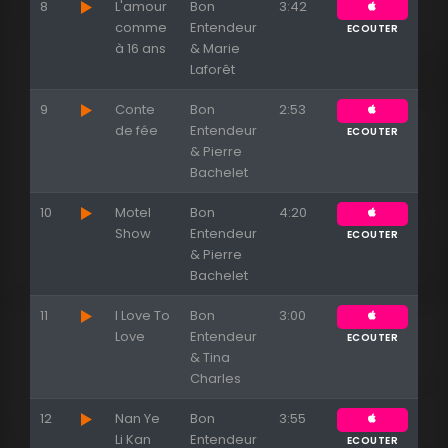
8
L'amour
Bon
3:42
comme
Entendeur
ECOUTER
à 16 ans
& Marie
Laforêt
9
Conte
Bon
2:53
de fée
Entendeur
ECOUTER
& Pierre
Bachelet
10
Motel
Bon
4:20
Show
Entendeur
ECOUTER
& Pierre
Bachelet
11
I Love To
Bon
3:00
Love
Entendeur
ECOUTER
& Tina
Charles
12
Nan Ye
Bon
3:55
Li Kan
Entendeur
ECOUTER