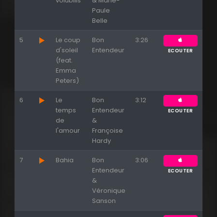
volubilis
& Marie-
Paule
Belle
5
Le coup
Bon
3:26
d'soleil
Entendeur
ECOUTER
(feat.
Emma
Peters)
6
Le
Bon
3:12
temps
Entendeur
ECOUTER
Appuyez sur ENTREE pour valider...
de
&
l'amour
Françoise
Hardy
7
Bahia
Bon
3:06
Entendeur
ECOUTER
&
Véronique
Sanson