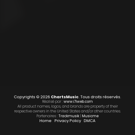
Copyrights © 2026
ChartsMusic
. Tous droits réservés.
Réalisé par :
www.i7iweb.com
All product names, logos, and brands are property of their
respective owners in the United States and/or other countries.
Partenaires :
Trackmusik
|
Musicme
Home
Privacy Policy
DMCA