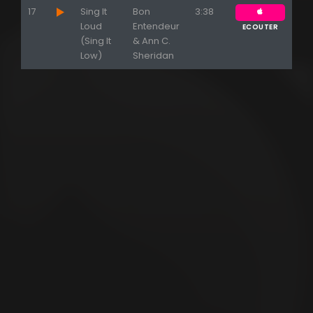
17
Sing It
Bon
3:38
Loud
Entendeur
ECOUTER
(Sing It
& Ann C.
Low)
Sheridan