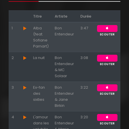
Titre
Artiste
Durée
1
Alba
Bon
3:47
(feat.
Entendeur
ECOUTER
Sofiane
Pamart)
2
La nuit
Bon
3:08
Entendeur
ECOUTER
& MC
Solaar
3
Ex-fan
Bon
3:22
des
Entendeur
ECOUTER
sixties
& Jane
Birkin
4
L'amour
Bon
3:20
dans les
Entendeur
ECOUTER