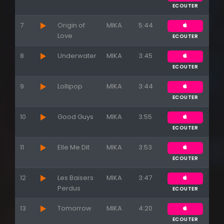
ECOUTER
7
Origin of
MIKA
5:44
Love
ECOUTER
8
Underwater
MIKA
3:45
ECOUTER
9
Lollipop
MIKA
3:44
ECOUTER
10
Good Guys
MIKA
3:55
ECOUTER
11
Elle Me Dit
MIKA
3:53
ECOUTER
12
Les Baisers
MIKA
3:47
Perdus
ECOUTER
13
Tomorrow
MIKA
4:20
ECOUTER