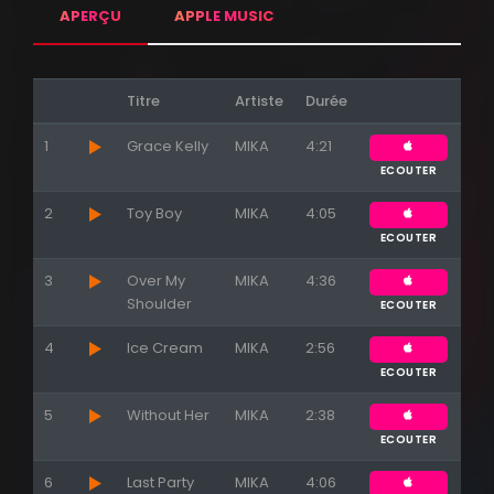
APERÇU
APPLE MUSIC
Titre
Artiste
Durée
1
Grace Kelly
MIKA
4:21
ECOUTER
2
Toy Boy
MIKA
4:05
ECOUTER
3
Over My
MIKA
4:36
Shoulder
ECOUTER
Appuyez sur ENTREE pour valider...
4
Ice Cream
MIKA
2:56
ECOUTER
5
Without Her
MIKA
2:38
ECOUTER
6
Last Party
MIKA
4:06