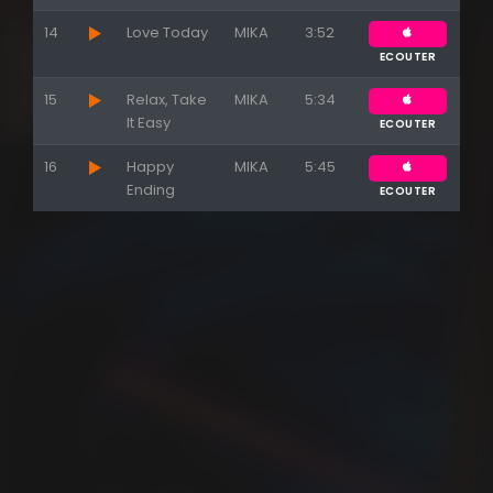
14
Love Today
MIKA
3:52
ECOUTER
15
Relax, Take
MIKA
5:34
It Easy
ECOUTER
16
Happy
MIKA
5:45
Ending
ECOUTER