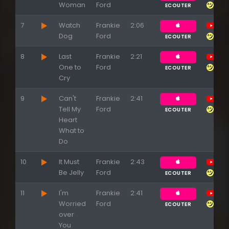
Woman
Ford
ECOUTER
7
Watch
Frankie
2:06
Dog
Ford
ECOUTER
8
Last
Frankie
2:21
One to
Ford
ECOUTER
Cry
9
Can't
Frankie
2:41
Tell My
Ford
ECOUTER
Heart
What to
Do
10
It Must
Frankie
2:43
Be Jelly
Ford
ECOUTER
11
I'm
Frankie
2:41
Worried
Ford
ECOUTER
over
You