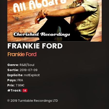
FRANKIE FORD
Frankie Ford
Genre:
R&B/Soul
Sortie:
2019-07-09
Explicite:
notExplicit
Pays:
FRA
Prix:
7.99€
#Track:
14
℗ 2019 Turntable Recordings LTD