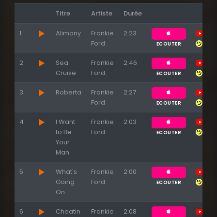
Titre
Artiste
Durée
1
Alimony
Frankie
2:23
Ford
ECOUTER
2
Sea
Frankie
2:46
Cruise
Ford
ECOUTER
3
Roberta
Frankie
2:27
Ford
ECOUTER
4
I Want
Frankie
2:03
to Be
Ford
ECOUTER
Your
Appuyez sur ENTREE pour valider...
Man
5
What's
Frankie
2:00
Going
Ford
ECOUTER
On
6
Cheatin
Frankie
2:08