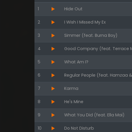
1
Hide Out
2
I Wish I Missed My Ex
3
Simmer (feat. Burna Boy)
4
Good Company (feat. Terrace M
5
What Am I?
6
Regular People (feat. Hamzaa &
7
Karma
8
He's Mine
9
What You Did (feat. Ella Mai)
10
Do Not Disturb