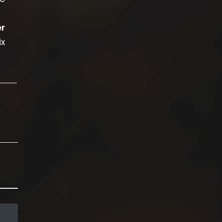
er
ix