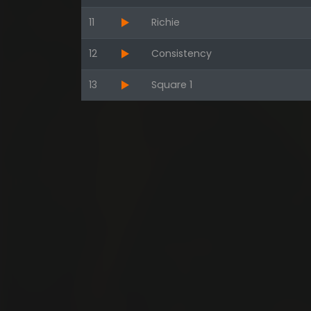
11
Richie
12
Consistency
13
Square 1