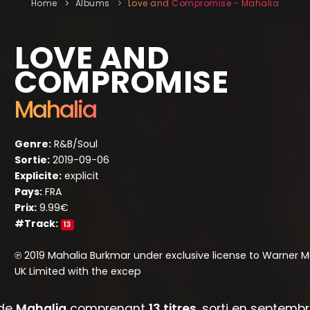
Home
Albums
Love and Compromise - Mahalia
LOVE AND
COMPROMISE
Mahalia
Genre:
R&B/Soul
Sortie:
2019-09-06
Explicite:
explicit
Pays:
FRA
Prix:
9.99€
#Track:
13
℗ 2019 Mahalia Burkmar under exclusive license to Warner M
UK Limited with the excep
 de
Mahalia
comprenant
13 titres
, sorti en septemb