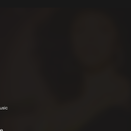
usic
re