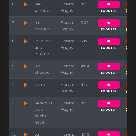
6
Les
Florent
4:16
ombres
Pagny
ECOUTER
7
La
Florent
5:05
solitude
Pagny
ECOUTER
8
Et un jour
Florent
5:19
une
Pagny
ECOUTER
femme
9
Dix
Florent
4:04
choses
Pagny
ECOUTER
10
Terre
Florent
4:17
Pagny
ECOUTER
11
Le temps
Florent
4:12
joue
Pagny
ECOUTER
contre
nous
12
La
Florent
4:46