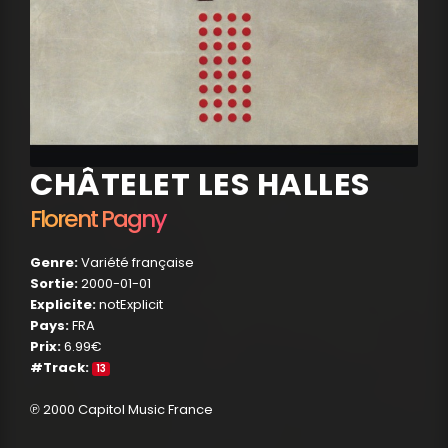
CHÂTELET LES HALLES
Florent Pagny
Genre:
Variété française
Sortie:
2000-01-01
Explicite:
notExplicit
Pays:
FRA
Prix:
6.99€
#Track:
13
℗ 2000 Capitol Music France