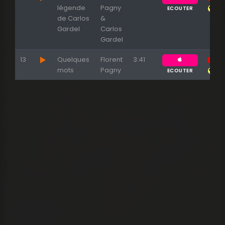
légende
Pagny
ECOUTER
de Carlos
&
Gardel
Carlos
Gardel
13
Quelques
Florent
3:41
mots
Pagny
ECOUTER