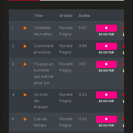
Titre
Artiste
Durée
1
Châtelet
Florent
5:07
les halles
Pagny
ECOUTER
2
Comment
Florent
4:55
je saurai
Pagny
ECOUTER
3
Y'a pas un
Florent
3:57
homme
Pagny
ECOUTER
qui soit né
Appuyez sur ENTREE pour valider...
pour ça
4
Un mot
Florent
3:23
de
Pagny
ECOUTER
Prévert
5
L'air du
Florent
3:33
temps
Pagny
ECOUTER