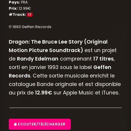
Pays:
FRA
Prix:
12.99€
#Track:
17
℗ 1993 Geffen Records
Dragon: The Bruce Lee Story (Original
Motion Picture Soundtrack)
est un projet
de
Randy Edelman
comprenant
17 titres
,
sorti en janvier 1993 sous le label
Geffen
Records
. Cette sortie musicale enrichit le
catalogue Bande originale et est disponible
au prix de
12.99€
sur Apple Music et iTunes.
ECOUTER/TÉLÉCHARGER