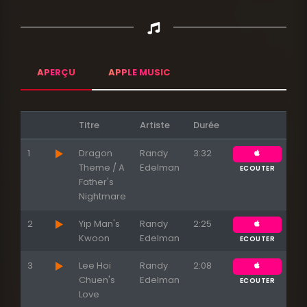
APERÇU
APPLE MUSIC
Titre
Artiste
Durée
1
Dragon
Randy
3:32
Theme / A
Edelman
ECOUTER
Father's
Nightmare
2
Yip Man's
Randy
2:25
Kwoon
Edelman
ECOUTER
3
Lee Hoi
Randy
2:08
Chuen's
Edelman
ECOUTER
Love