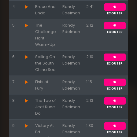
4
Bruce And
Randy
2:41
Linda
Edelman
ECOUTER
Appuyez sur ENTREE pour valider...
5
The
Randy
2:12
Challenge
Edelman
ECOUTER
Fight
Warm-Up
6
Sailing On
Randy
2:10
the South
Edelman
ECOUTER
China Sea
7
Fists of
Randy
1:15
Fury
Edelman
ECOUTER
8
The Tao of
Randy
2:13
Jeet Kune
Edelman
ECOUTER
Do
9
Victory At
Randy
1:30
Ed
Edelman
ECOUTER