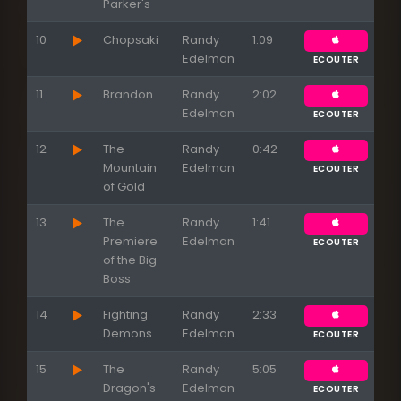
Parker's
10
Chopsaki
Randy
1:09
Edelman
ECOUTER
11
Brandon
Randy
2:02
Edelman
ECOUTER
12
The
Randy
0:42
Mountain
Edelman
ECOUTER
of Gold
13
The
Randy
1:41
Premiere
Edelman
ECOUTER
of the Big
Boss
14
Fighting
Randy
2:33
Demons
Edelman
ECOUTER
15
The
Randy
5:05
Dragon's
Edelman
ECOUTER