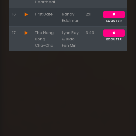
Heartbeat
16
First Date
Randy
2:11
Edelman
ECOUTER
17
The Hong
Lynn Ray
3:43
Kong
& Xiao
ECOUTER
Cha-Cha
Fen Min