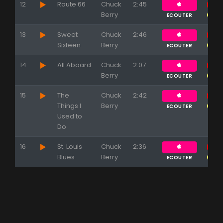
12
Route 66
Chuck
2:45
Berry
ECOUTER
13
Sweet
Chuck
2:46
Sixteen
Berry
ECOUTER
14
All Aboard
Chuck
2:07
Berry
ECOUTER
15
The
Chuck
2:42
Things I
Berry
ECOUTER
Used to
Do
16
St. Louis
Chuck
2:36
Blues
Berry
ECOUTER