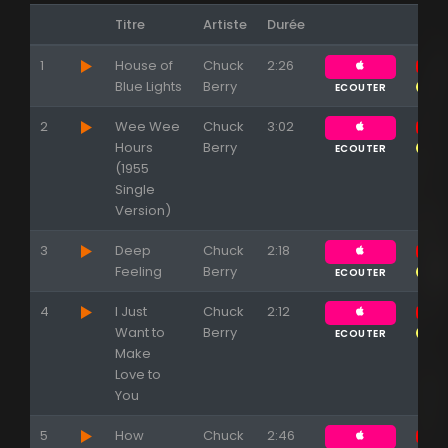
Titre
Artiste
Durée
1
House of
Chuck
2:26
Blue Lights
Berry
ECOUTER
2
Wee Wee
Chuck
3:02
Hours
Berry
ECOUTER
(1955
Single
Version)
3
Deep
Chuck
2:18
Feeling
Berry
ECOUTER
4
I Just
Chuck
2:12
Want to
Berry
ECOUTER
Make
Appuyez sur ENTREE pour valider...
Love to
You
5
How
Chuck
2:46