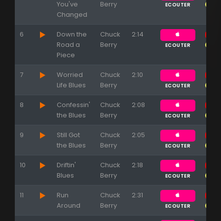
You've
Berry
ECOUTER
Changed
6
Down the
Chuck
2:14
Road a
Berry
ECOUTER
Piece
7
Worried
Chuck
2:10
Life Blues
Berry
ECOUTER
8
Confessin'
Chuck
2:08
the Blues
Berry
ECOUTER
9
Still Got
Chuck
2:05
the Blues
Berry
ECOUTER
10
Driftin'
Chuck
2:18
Blues
Berry
ECOUTER
11
Run
Chuck
2:31
Around
Berry
ECOUTER