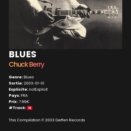
BLUES
Chuck Berry
Genre:
Blues
Sortie:
2003-01-01
Explicite:
notExplicit
Pays:
FRA
Prix:
7.99€
#Track:
16
This Compilation ℗ 2003 Geffen Records