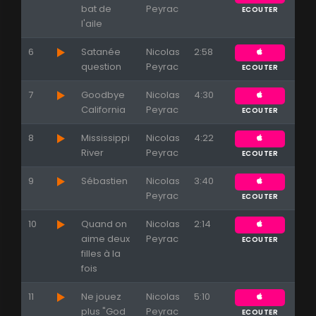
bat de
Peyrac
ECOUTER
l'aile
6
Satanée
Nicolas
2:58
question
Peyrac
ECOUTER
7
Goodbye
Nicolas
4:30
California
Peyrac
ECOUTER
8
Mississippi
Nicolas
4:22
River
Peyrac
ECOUTER
9
Sébastien
Nicolas
3:40
Peyrac
ECOUTER
10
Quand on
Nicolas
2:14
aime deux
Peyrac
ECOUTER
filles à la
fois
11
Ne jouez
Nicolas
5:10
plus "God
Peyrac
ECOUTER