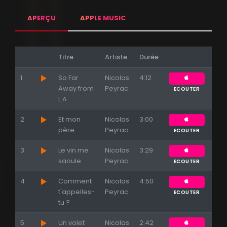
APERÇU
APPLE MUSIC
Titre
Artiste
Durée
1
So Far
Nicolas
4:12
Away from
Peyrac
ECOUTER
L.A
2
Et mon
Nicolas
3:00
père
Peyrac
ECOUTER
3
Le vin me
Nicolas
3:29
saoule
Peyrac
ECOUTER
4
Comment
Nicolas
4:50
t'appelles-
Peyrac
ECOUTER
tu ?
Appuyez sur ENTREE pour valider...
5
Un volet
Nicolas
2:42