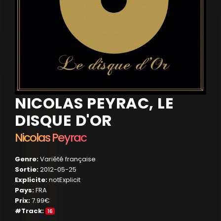
NICOLAS PEYRAC, LE
DISQUE D'OR
Nicolas Peyrac
Genre:
Variété française
Sortie:
2012-05-25
Explicite:
notExplicit
Pays:
FRA
Prix:
7.99€
#Track:
16