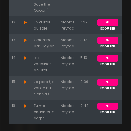
Save the
Queen"
12
Il y aurait
Nicolas
4:17
du soleil
Peyrac
ECOUTER
13
Colombo
Nicolas
3:12
par Ceylan
Peyrac
ECOUTER
14
Les
Nicolas
5:19
vocalises
Peyrac
ECOUTER
de Brel
15
Je pars (Le
Nicolas
3:36
vol de nuit
Peyrac
ECOUTER
s'en va)
16
Tu me
Nicolas
2:48
chavires le
Peyrac
ECOUTER
corps