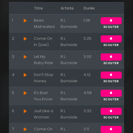
Titre
Artiste
Durée
1
Been
R.L.
1:06
Mistreated
Burnside
ECOUTER
2
Come On
R.L.
3:25
Appuyez sur ENTREE pour valider...
In (Live)
Burnside
ECOUTER
3
Let My
R.L.
3:00
Baby Ride
Burnside
ECOUTER
4
Don't Stop
R.L.
4:12
Honey
Burnside
ECOUTER
5
It's Bad
R.L.
4:58
You Know
Burnside
ECOUTER
6
Just Like a
R.L.
3:32
Woman
Burnside
ECOUTER
7
Come On
R.L.
3:11