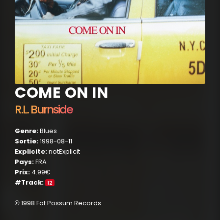
COME ON IN
R.L. Burnside
Genre:
Blues
Sortie:
1998-08-11
Explicite:
notExplicit
Pays:
FRA
Prix:
4.99€
#Track:
12
℗ 1998 Fat Possum Records