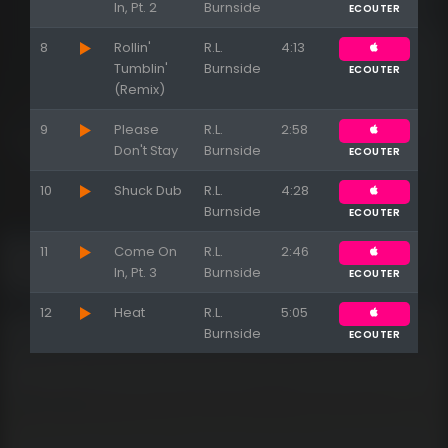
In, Pt. 2
Burnside
ECOUTER
8
Rollin'
R.L.
4:13
Tumblin'
Burnside
ECOUTER
(Remix)
9
Please
R.L.
2:58
Don't Stay
Burnside
ECOUTER
10
Shuck Dub
R.L.
4:28
Burnside
ECOUTER
11
Come On
R.L.
2:46
In, Pt. 3
Burnside
ECOUTER
12
Heat
R.L.
5:05
Burnside
ECOUTER