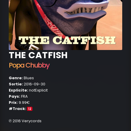
THE CATFISH
Popa Chubby
Genre:
Blues
Sortie:
2016-09-30
Explicite:
notExplicit
Pays:
FRA
Prix:
9.99€
#Track:
12
℗ 2016 Verycords