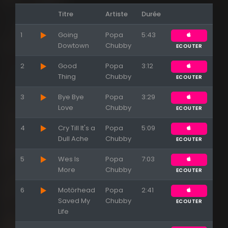
Titre
Artiste
Durée
1
Going
Popa
5:43
Dowtown
Chubby
ECOUTER
2
Good
Popa
3:12
Thing
Chubby
ECOUTER
Appuyez sur ENTREE pour valider...
3
Bye Bye
Popa
3:29
Love
Chubby
ECOUTER
4
Cry Till It's a
Popa
5:09
Dull Ache
Chubby
ECOUTER
5
Wes Is
Popa
7:03
More
Chubby
ECOUTER
6
Motörhead
Popa
2:41
Saved My
Chubby
ECOUTER
Life