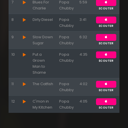
7
Blues For
Popa
5:59
Charlie
Chubby
ECOUTER
8
Dirty Diesel
Popa
3:41
Chubby
ECOUTER
9
Slow Down
Popa
6:32
Sugar
Chubby
ECOUTER
10
Put a
Popa
4:35
Grown
Chubby
ECOUTER
Man to
Shame
11
The Catfish
Popa
4:02
Chubby
ECOUTER
12
C'mon in
Popa
4:05
My Kitchen
Chubby
ECOUTER