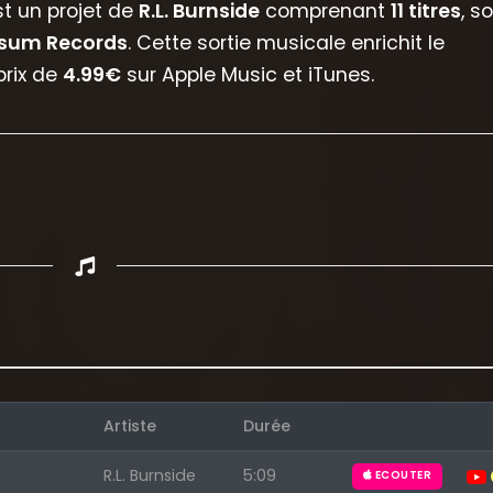
t un projet de
R.L. Burnside
comprenant
11 titres
, so
ssum Records
. Cette sortie musicale enrichit le
prix de
4.99€
sur Apple Music et iTunes.
Appuyez sur ENTREE pour valider...
Artiste
Durée
R.L. Burnside
5:09
ECOUTER