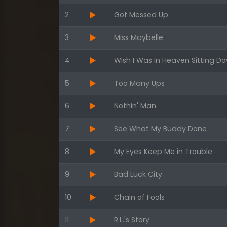
2
Got Messed Up
3
Miss Maybelle
4
Wish I Was in Heaven Sitting D
5
Too Many Ups
6
Nothin' Man
7
See What My Buddy Done
8
My Eyes Keep Me in Trouble
9
Bad Luck City
10
Chain of Fools
11
R.L.'s Story